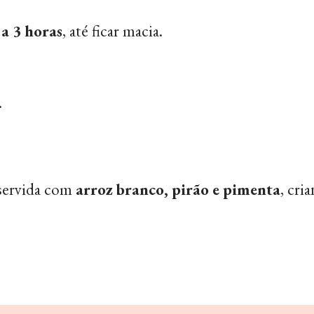
 a 3 horas
, até ficar macia.
.
 servida com
arroz branco, pirão e pimenta
, cri